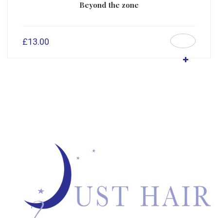
Beyond the zone
£
13.00