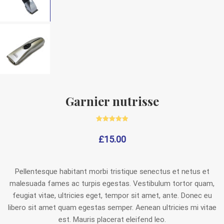
Garnier nutrisse
1
Rated
5.00
out of 5
£
15.00
based on
customer
rating
Pellentesque habitant morbi tristique senectus et netus et
malesuada fames ac turpis egestas. Vestibulum tortor quam,
feugiat vitae, ultricies eget, tempor sit amet, ante. Donec eu
libero sit amet quam egestas semper. Aenean ultricies mi vitae
est. Mauris placerat eleifend leo.